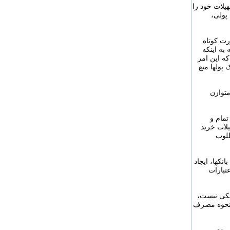
هیلات خود را
 پولی،
رت کوتاه
به اینکه
ه این امر
پولها منع
متوازن
تمام و
لات خرید
طلوب
نکها، ایجاد
تبارات
انکی نیست،
ر نحوه مصرف