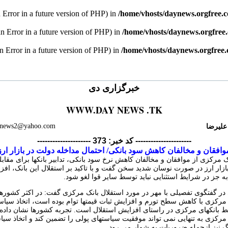
n Error in a future version of PHP) in
/home/vhosts/daynews.orgfree.
an Error in a future version of PHP) in
/home/vhosts/daynews.orgfree
an Error in a future version of PHP) in
/home/vhosts/daynews.orgfree
خبرگزاری دی
WWW.DAY NEWS .TK
علیرضا
ynews2@yahoo.com
--------------------- کد خبر: 373 ----------------------
وافقان و مخالفان کاهش سود بانکی/ احتمال مداخله دولت در بازار ارز
مرکزی از موافقان و مخالفان کاهش نرخ سود بانکی، تدابیر بانکها برای مقابله
بازار ارز در صورت نوسان شدید سخن گفت و با تاکید بر استقلال این بانک، افز
ه جز در شرایط استثنایی نباید توسط سایر قوا لغو شود.
در گفتگوی تفصیلی با مهر در مورد استقلال بانک مرکزی گفت: در اکثر کشوره
 مرکزی با کاهش سطح تورم و افزایش ثبات قیمتها توام بوده است، اتخاذ سیاس
 بانکهای مرکزی در راستای افزایش استقلال است. تجربه کشورها نشان داد
 مرکزی به تنهایی نمی تواند موفقیت سیاستهای پولی را تضمین کند و اتخاذ سیا
گ نیز ازجمله ضروریات به شمار می رود.