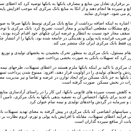
د بر برقراری تعادل بین منابع و مصارف بانکها به بانکها توصیه کرد که اعطای تس
بع و سپرده ها انجام دهند و از اتکا به منابع بانک مرکزی که موجب افزایش پایه
رم می شود، خودداری نمایند.
 اشاره به اینکه اضافه برداشت از منابع بانک مرکزی توسط بانکها صرفا به صو
رفع مشکلات مقطعی امکانپذیر و مجاز است، تصریح کرد: بانک مرکزی با توجه 
ز سقف مجاز خود نسبت به انتظار و عرضه ایران چکهای خود اقدام کرده بودند، ک
ریب فزاینده پایه پولی و نقدینگی در جامعه شده بود، بانکها را از انتشار چک 
ون فقط بانک مرکزی ایران چک منتشر می کند.
مقام مسئول، بانک مرکزی به منظور تحرک بخشیدن به بخشهای تولیدی و توزیع 
رر کرد که تسهیلات بانکی به صورت بخشی پرداخت شود.
مرکزی با تاکید بر اینکه بانکها ملزم هستند در اعطای تسهیلات، طرحهای نیمه 
دش واحدهای تولیدی را در اولویت قرار دهند، افزود: ممنوع شدن پرداخت تسهی
نکها به جز بانک مسکن برای ایجاد توازن در عرضه و تقاضا و نیز مدیریت م
رات در بخش مسکن صورت گرفته است.
ه کاهش نسبت سپرده های قانونی بانکها، این کار را در راستای آزادسازی منابع با
جدید برای بانکها، اختصاص آن به تصفیه بدهی بانکها به بانک مرکزی، تامین اع
 و سرمایه در گردش واحدهای تولیدی و نیمه تمام عنوان کرد.
ی سیاستهای انقباضی که بانک مرکزی در پیش گرفته به معنای تهدید تسهیلات ب
ی فرآیند اعطای تسهیلات، مقابله با افزایش پایه پولی و تورم، لزوم نظارت ب
انت از منافع سپرده گذاران است.