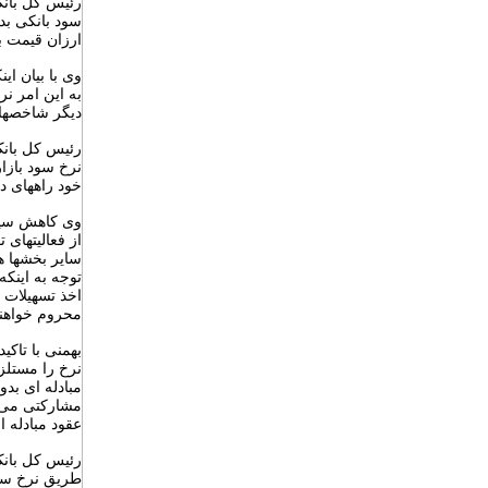
رئیس کل بانک 
سود بانکی بد
ارزان قیمت ب
وی با بیان ای
به این امر ن
دیگر شاخصهای
رئیس کل بانک
نرخ سود بازا
خود راههای دی
وی کاهش سپرد
از فعالیتهای
سایر بخشها ه
توجه به اینکه
اخذ تسهیلات 
محروم خواهن
بهمنی با تاک
نرخ را مستلز
مبادله ای بد
مشارکتی می ش
عقود مبادله ا
رئیس کل بانک 
طریق نرخ سود