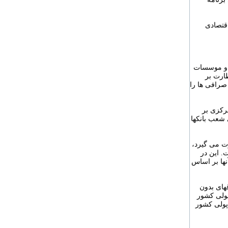
اقتصادی
ا و موسسات
ارت بر
صرافی ها را
رکزی بر
شعب بانکها
رت می گیرد،
. این در
نها بر اساس
های بدون
عال در بازار پولی کشور
پولی کشور