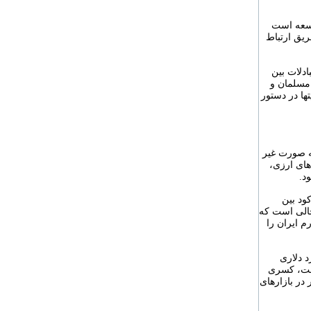
وسعه است
ریق ارتباط
ادلات بین
های مسلمان و
ها در دستور
به صورت غیر
ای ارزی‏،
د.
ران مالی و رکود بین
 حالی است که
م ایران را
ری ( صادرات و واردات کالاها و خدمات) 70 میلیارد دلاری
است، کسری
در بازارهای