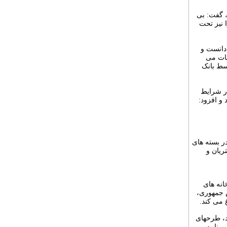
، گفت: بی
 نیز تحت
دانست و
مات می
وسط بانک
در شرایط
 و افزود:
در بسته های
ریان و
انه های
س جمهوری،
 می کند.
د، طرحهای
برنامه