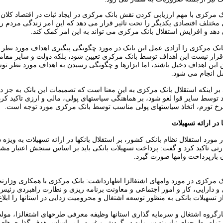
 مرکزی با مهم ارزیابی کردن نقش بانک مرکزی در ایجاد ثبات در اقتصاد کلان
 مختلف اقتصادی یکدیگر را تحت تاثیر قرار می دهد که این امر زندگی مردم را
 دهد و افزایش استقلال بانک مرکزی می تواند به این امر کمک کند.
انک مرکزی را آزادی عمل این بانک در مورد چگونگی پیگیری اهداف مورد نظر 
 قرار نیست این اهداف توسط بانک مرکزی تعیین شود، بلکه دولت و سایر مقا
ین این اهداف دخیل باشند، اما ابزارها و چگونگی رسیدن به اهداف مورد نظر ت
 انجام می شود.
د بر اینکه استقلال بانک مرکزی به این معنا است که تصمیمات این بانک به جز 
ید توسط سایر قوا لغو شود، بر هماهنگی سیاستهای پولی، مالی و ارزی تاکید کرد
خ تورم، اتخاذ سیاستهای پولی مناسب توسط بانک مرکزی مورد توجه است.
 در ارائه تسهیلات
مورد استقلال نظام بانکی کشور، بر استقلال بانکها در ارائه تسهیلات به ویژه 
تی تاکید کرد و گفت: پرداخت تسهیلات بانکی باید بر اساس سنجش اعتبار مشت
بازپرداخت وامها صورت گیرد.
 مرکزی در مورد وامهای اشتغالزا اظهارداشت: بانک مرکزی با همکاری وزارتخ
 و دارایی، کار و امور اجتماعی و معاونت برنامه ریزی و نظارت راهبردی رئی
ز تسهیلات بانکی به منظور توسعه اشتغال و محرومیت زدایی در استانها را ابلاغ
ارگروه اشتغال و سرمایه گذاری استانها وظیفه معرفی طرحهای اشتغالزا، مول
 تمام، طرحهای نیازمند سرمایه در گردش و غیره را بر اساس هدف گذاری های 