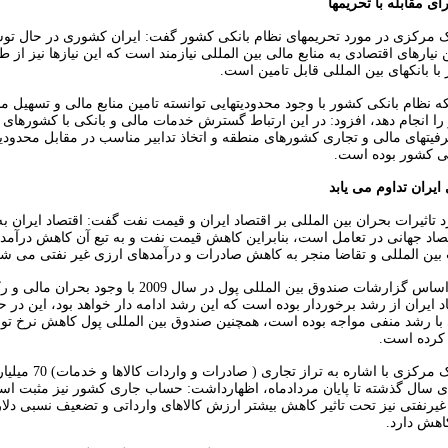
برای مقابله با تحریمها
ک مرکزی در مورد تحریمهای نظام بانکی کشور گفت: ایران کشوری در حال ت
 نیارهای اقتصادی به منابع مالی بین المللی نیازمند است که این نیازها نیز از ط
با بانکهای بین المللی قابل تامین است.
نکه نظام بانکی کشور با وجود محدودیتهایی توانسته تامین منابع مالی و تسهیل مب
المللی کشور را انجام دهد‏‎، افزود: در این ارتباط گسترش خدمات مالی و بانکی با کشور
رفیتهای مالی و تجاری کشورهای منطقه و اتخاذ تدابیر مناسب در مقابل محدودیت
کی کشور بوده است.
ایران تداوم می یابد
 تاثیرات بحران بین المللی بر اقتصاد ایران و قیمت نفت گفت: اقتصاد ایران 
صاد جهانی در تعامل است،‏‏ بنابراین کاهش قیمت نفت‏ و به تبع آن کاهش درآمده
ین المللی و تقاضا منجر به کاهش صادرات و درآمدهای ارزی غیر نفتی می شو
وی گفت: بر اساس گزارشات صندوق بین المللی پول در سال 2009 با وجود بح
د ایران از رشد برخوردار بوده است که این رشد ادامه دار خواهد بود،‏ این در
 با رشد منفی مواجه بوده است‏، همچنین صندوق بین المللی پول کاهش نرخ تور
 کرده است.
رئیس کل بانک مرکزی با اشاره به تراز تجا
ای سال گذشته تا پایان مردادماه، اظهارداشت: حساب جاری کشور نیز مثبت 
رنفتی نیز تحت تاثیر کاهش بیشتر ارزش کالاهای وارداتی و تضعیف نسبی دلار 
اهش دارد.