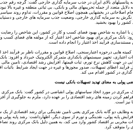
به پتانسیلهای بالای ایران در جذب سرمایه گذاری خارجی گفت: گرچه رقم جذب
دلایل متعدد از جمله تحریمهای مالی و بانکی‏، بی ثباتی منطقه و غیره بالا نبود
نجام اصلاحاتی در بخشهایی همچون اصلاح قوانین و مقررات، تداوم روند سیاسی ب
ر نگرش به سرمایه گذاری خارجی، وضعیت جذب سرمایه های خارجی و دستیابی
کشور را بهبود بخشید.
ن با اشاره به شاخص بهبود فضای کسب و کار در کشور، این شاخص را رضایت
ود: بانک مرکزی برای بهبود شاخص اخذ اعتبار که از مولفه های فضای کسب و
تندسازی فرآیند اخذ اعتبار را انجام داده است.
میته هایی درحوزه اعتبارسنجی، اصلاح قوانین و مقررات ناظر بر فرآیند اخذ اع
ت اعتباری، تجهیز سیستمهای بانکداری متمرکز الکترونیک خبرداد و افزود: بانک
ایی در جهت کاهش نرخ تورم، ثبات قیمتها، افزایش رشد اقتصادی، تامین مالی 
ل فرآیند اعطای تسهیلات، صدور مجوزها و غیره در جهت ایجاد شرایط باثبات اق
ذاری در کشور اقدام می کند.
ی پولی به معنای تهدید تسهیلات بانکی نیست
 مرکزی در مورد اتخاذ سیاستهای پولی انقباضی در کشور گفت: بانک مرکزی عل
فراهم کردن زمینه های رشد اقتصادی را بر عهده دارد، ملزم به جلوگیری از ا
 نیز است.
به وظایف دو گانه بانک مرکزی یعنی تامین نقدینگی برای رشد اقتصادی از یک س
فزایش پایه پولی، نقدینگی و تورم از سوی دیگر، اظهارداشت: رشد پایه پولی و
رات مخربی بر اقتصاد کشور وارد می کند، به همین دلیل بانک مرکزی روند تصاع
ی را متوقف کرد.