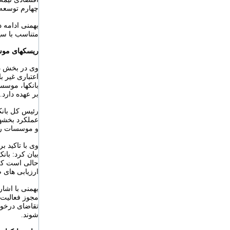
چهارم توسعه 
بهمنی ادامه د
متناسب با سهم
ریسکهای موس
وی در بخش دی
اعتباری غیر 
بانکها، موسس
بر عهده دارد.
رئیس کل بان
عملکرد بخشها
و موسسات را
وی با تاکید ب
بیان کرد: با
حالی است که ت
ارزیابی های 
بهمنی با اشا
تقاضای درخوا
شوند.