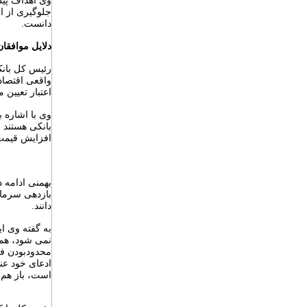
جلوگیری از ا
دانست.
دلایل موافقا
رئیس کل بانک
واقعی اقتصا
اعتبار تعیین 
وی با اشاره 
بانکی هستند 
افزایش قیمت
بهمنی ادامه 
بازدهی سرمای
دانند.
به گفته وی ای
نمی شود، همچ
محدودبودن فر
ادعای خود عنو
است، باز هم ر