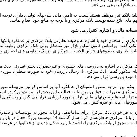
به بانکها معرفی می کنند.
اد: بانکها نیز موظف هستند نسبت به تامین مالی طرحهای تولیدی دارای توجیه 
 های ابلاغ شده توسط بانک مرکزی و با توجه به منابع خود اقدام نمایند.
سات مالی و اعتباری کنترل می شود
گری از سخنان خود با اشاره به وظیفه نظارتی بانک مرکزی بر عملکرد بانکه
بانکی گفت: براساس قانون تنظیم بازار غیر متشکل پولی بانک مرکزی وظیفه نظ
ات اعتباری، صندوقهای قرض الحسنه، شرکتهای لیزینگ، تعاونی های اعتباری و 
ک مرکزی با اشاره به بازرسی های حضوری و غیرحضوری بخش نظارتی بانک م
ی مذکور گفت: بانک مرکزی با ارسال بازرسان خود به صورت منظم یا موردی 
 مورد بازرسی قرار می دهد.
ر اینکه این امر به منظور اطمینان از عملکرد آنها بر اساس قوانین مربوطه صو
نک مرکزی مقررات و قوانین مربوط به فعالیت این بخشها را نیز تدوین کرده است
رازنامه ها و صورتهای مالی آنها نیز مورد ارزیابی قرار می گیرد و ریسکهای آ
صورتهای مالی و غیره کنترل می شود.
ره به فراخوان بانک مرکزی برای ساماندهی و ارائه مجوز به موسسات و صندوق
مجوز فعالیت از بانک مرکزی خاطرنشان کرد: سال گذشته 14 موسسه بزرگ ف
ست مجوز از بانک مرکزی را داشتند تا وارد شکل جدیدی از فعالیتها در عرصه 