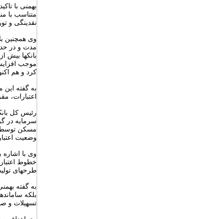
بهمنی با تاکی
متناسب با منا
نقدینگی و تو
وی همچنین با
مدت و در حد 
بانکها بیش ا
موجب افزایش ض
کرد و هم اکن
به گفته این 
اعتبارات، مق
رئیس کل بانک 
سرمایه در گر
مسکن توسط با
وضعیت اعتبا
وی با اشاره ب
خطوط اعتباری 
طرحهای تولید
به گفته بهمن
بلکه سامانده
تسهیلات و صی