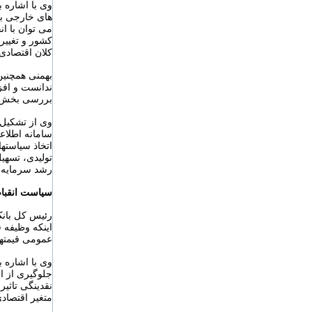
وی با اشاره 
های خارجی به 
می توان با ا
کشور و تغیی
کلان اقتصادی 
بهمنی همچنی
ندانست و افز
بررسی بخش مس
وی از تشکیل ک
سامانه اطلاعا
اتخاذ سیاسته
تولیدی، تسهی
رشد سرمایه گ
سیاست انقباض
رئیس کل بانک
اینکه وظیفه 
عمومی قیمتها
وی با اشاره 
جلوگیری از ا
نقدینگی تاثی
متغیر اقتصاد