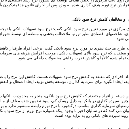
وی اهداف پیش روی بانک مرک
فزایش نرخ تورم هدف گذاری شده به ویژه پس از اجرای قانون هدفمندکردن یار
ن و مخالفان کاهش نرخ سود بانکی
 مرکزی در مورد تعیین نرخ سود بانکی گفت: نرخ سود تسهیلات بانکی با توجه 
دی، شاخصهای اقتصادی نظیر تورم، ملاحظات بخشی و منطقه ای توسط شورای
می شود.
به طرح مباحث نظری در مورد نرخ سود بانکی گفت: برخی افراد طرفدار کاه
و معتقدند که نرخ سود بالای تسهیلات بانکی، موجب افزایش هزینه های سرمایه
 تمام شده کالاها و کاهش قدرت رقابتی محصولات داخلی می شود
.
داد: افرادی که معتقد به کاهش نرخ سود تسهیلات هستند، کاهش این نرخ را با
ه، ایجاد انگیزه برای سرمایه گذاران، توسعه بخش تولید، ایجاد اشتغال و کاه
ن دسته از افراد معتقدند که کاهش نرخ سود بانکی، منجر به محدودیت بانکها در 
نین سپرده گذاری در بانکها به دلیل ریسک کم، سود تضمین شده معاف از مالی
صتهای سرمایه گذاری مناسب درکشور، با نرخ تورم رابطه مستقیم ندارد و برای
ان می کنند که در سالیان اخیر با وجود اینکه همواره نرخ تورم از نرخ سود بانکی
وند سپرده های بانکی رو به تزاید بوده است.