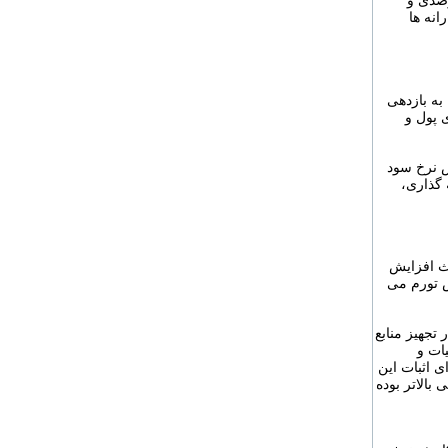
زی را تحقق اهداف توسعه ای کشور، نرخ رشد اقتصادی 8 درصدی و
انه ها
به بازدهی
 پول و
ش نرخ سود
 گذاری،
عث افزایش
ش تورم می
تجهیز منابع
ات و
 اثبات این
 بالاتر بوده