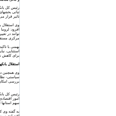
رئیس کل بانک
ثباتی بخشهای
تاثیر قرار می
وی استقلال ب
افزود: لزوما
توانند در تعی
مرکزی مستقل
بهمنی با تاکی
استثنایی، نبا
برای کاهش نر
استقلال بانکها
وی همچنین در 
سیاستی- نظار
بررسی امکان 
رئیس کل بانک
امور اقتصادی
سهم استانها ا
به گفته وی ک
اقتصادی نیمه