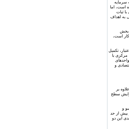
 سرمایه
ه است، اما
ا ثبات
 به اهداف
 بخش
کار است،
تبار، تکمیل
 مرکزی با
واحدهای
تصادی و
اوه بر
فزایش سطح
و و
 بیش از حد
دی این دو