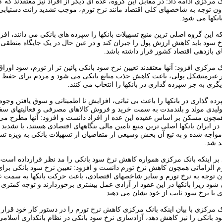
مرکزی ادامه داد: در مقابل این گروه، عده ای دیگر از افراد نیز معتقدند که 
ون توجه به شاخصهای کلی اقتصاد مانند نرخ تورم، موجب تشدید رانت دستیابی ب
انکها می شود.
نکه این گروه اصلی ترین منبع تسهیلات بانکها را سپرده های بانکی می دانند، افزو
رخ سود باید کاهش ارزش پول را جبران کند و در عین حال در یک جایگاه منطقی
 بازدهی اقتصاد کشور قرار داشته باشد.
 مرکزی افزود: آنها معتقدند تعیین نرخ سود بانکی پائین تر از تورم، سود اور
ر غیرمتشکل پولی، باعث کاهش جذب منابع بانکی می شود و مردم برای حفظ 
گری به جز سپرده گذاری در بانکها را انتخاب می کنند.
ه گذاری در بانکها را باعث بی ثباتی، افزایش نا اطمینانی و سوق یافتن وجوه 
 تولیدی مولد و بلندمدت به سمت خرید و فروش کالاهای مصرفی و فعالیتهای سفت
مچون مسکن بر اساس عقیده این عده از افراد دانست و افزود: آنها مطرح می ک
 در ایران بانکها اصلی ترین منبع تامین مالی بنگاههای اقتصادی هستند، با تشدید 
مواجه شده و به تبع آن بخش وسیعی از متقاضیان از تسهیلات بانکی به ویژه تس
د شد.
ید بر اینکه بانک مرکزی همواره کاهش نرخ سود بانکی را مد نظر قرارداده است
م الزاماتی همچون کاهش نرخ تورم دانست و افزود: تعیین نرخ سود بانکی برای
ون توجه به نرخ تورم و سایر شاخصهای اقتصادی، باعث حرکت بانکها به سمت ع
ود زیرا بانکها در این عقود از آزادی عمل بیشتری برخوردارند و توجه کمتری
ی با نرخ سود ثابت از خود نشان می دهند.
مرکزی با بیان اینکه بانک مرکزی کاهش نرخ تورم را در دستور کار خود قرار دا
 بانکی را نیز کاهش دهد، آزادسازی نرخ سود بانکی در نظام بانکداری اسلامی 