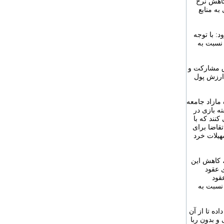
کاهش نرخ
ه منابع
د: با توجه
 نسبت به
اق مشارکت و
ارزش پول
مازاد جامعه
ه بازی در
نند که با
تقاضا برای
هیلات خرد
، کاهش این
 عقود
قود
 نسبت به
ده تا از آن
و بدون ربا