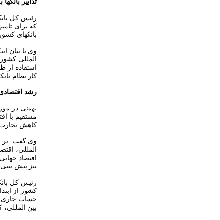
تدابیر بانکها 
رئیس کل بان
که برای تامین
بانکهای کشور 
وی با بیان ای
استفاده از ظ
کار نظام بان
رشد اقتصادی 
بهمنی در مورد
مستقیم با اقت
کاهش تجارت ب
المللی، اقتصا
اقتصاد جهانی
نیز پیش بینی
کشور از ابتد
حساب جاری غی
بین المللی، ک