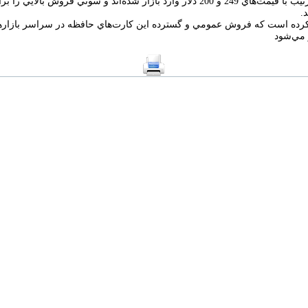
گيگابايتي به‌ترتيب با قيمت‌هاي 249 و 200 دلار وارد بازار شده‌اند و سوني فروش بالايي ر
.
رده است كه فروش عمومي و گسترده اين كارت‌هاي حافظه در سراسر بازارها
ز مي‌شود