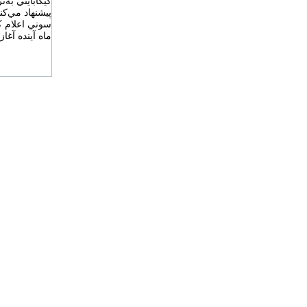
پيشنهاد مي‌كند
سوني اعلام ك
ماه آينده آغا