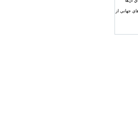
ا براي آن‌ها
ي جهاني از