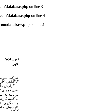
com/database.php
on line
3
.com/database.php
on line
4
.com/database.php
on line
5
:نويسنده
خبر
گيگابايتي كارت‌ PRO-HG Duo HX و مدل 32 گيگابايتي كارت PRO Duo 
در ثانيه به ان
به گفته كارش
چشمگيري افز