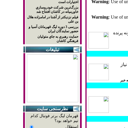
Warning
: Use of un
اختيارات است
بزرگ‌ترين شركت خودروسازي
خاورميانه در كاشان افتتاح شد
Warning
: Use of un
فیلم نزدیکتر از آشنا در امامزاده هلال
بن علی
بررسی 3 دوره لیگ قهرمانان آسیا و
حضور نمایندگان ایران
ه پرنده
حمايت رهبري به جاي متوليان
فرهنگي كاشان
تبلیغات
 استقلال نياز
مه خبر
نظرسنجی سایت
قهرمان لیگ برتر فوتبال کدام
تیم خواهد بود؟
استقلال