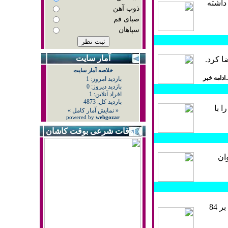
 داشته
ذوب آهن
صبای قم
سپاهان
آمار سايت
ا كرد.
..ادامه خبر
 با
اوقات شرعی بوقت کاشان
ان
در هفته هفدهم رقابتهاي ليگ برتر بستکبال کشور ، تيم بستکبال شهرداري گرگان با نتيجه 96 بر 84