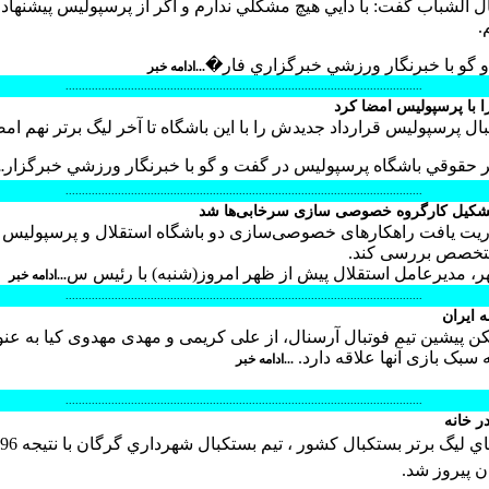
بال الشباب گفت: با دايي هيچ مشكلي ندارم و اگر از پرسپوليس پيشنهاد
.
و گو با خبرنگار ورزشي خبرگزاري فار�
...ادامه خبر
.............................................................................................................
 با پرسپوليس امضا كرد
ال پرسپوليس قرارداد جديدش را با اين باشگاه تا آخر ليگ برتر نهم امض
قوقي باشگاه پرسپوليس در گفت و گو با خبرنگار ورزشي خبرگزار
.
.............................................................................................................
تشکیل کارگروه خصوصی سازی سرخابی‌ها شد
یت یافت راهکارهای خصوصی‌سازی دو باشگاه استقلال و پرسپولیس را
متخصص بررسی کند.
ر، مدیرعامل استقلال پیش از ظهر امروز(شنبه) با رئیس س
...ادامه خبر
.............................................................................................................
 ایران
یکن پیشین تیم فوتبال آرسنال، از علی کریمی و مهدی مهدوی کیا به عنو
ه سبک بازی آنها علاقه دارد.
...ادامه خبر
.............................................................................................................
ر خانه
ن پيروز شد.