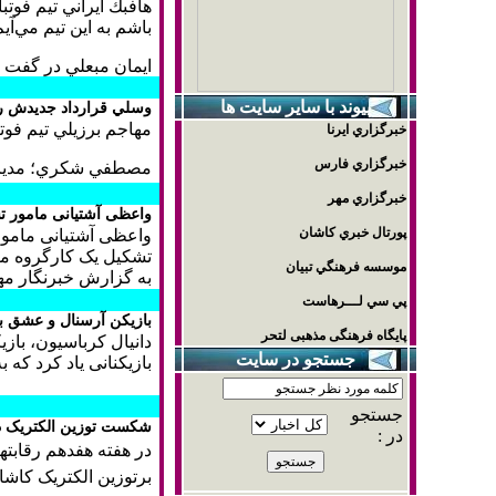
هافبك ايراني تيم فوت
باشم به اين تيم مي‌آيم
ايمان مبعلي در گفت 
پيوند با ساير سايت ها
وسلي قرارداد جديدش را
مهاجم برزيلي تيم فوتب
خبرگزاري ايرنا
خبرگزاري فارس
مصطفي شكري؛ مدير ح
خبرگزاري مهر
واعظی آشتیانی مامور 
پورتال خبري كاشان
واعظی آشتیانی مامور
تشکیل یک کارگروه 
موسسه فرهنگي تبيان
به گزارش خبرنگار مه
پي سي لـــرهاست
بازیکن آرسنال و عشق به
پایگاه فرهنگی مذهبی لتحر
دانیال کرباسیون، باز
جستجو در سایت
بازیکنانی یاد کرد که ب
جستجو
شکست توزین الکتریک د
در :
برتوزين الکتريک کاشا