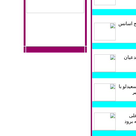
یج اسانس
دعیان
یدلو با
بر
علی
 برود