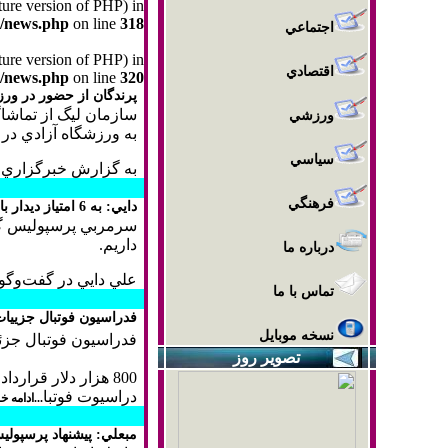
uture version of PHP) in
m/news.php
on line
318
اجتماعي
uture version of PHP) in
اقتصادي
m/news.php
on line
320
پرندگان از حضور در ور
سازمان ليگ از تماشاگ
ورزشي
به ورزشگاه آزادي در 
سياسي
به گزارش خبرگزاري
فرهنگي
دايي: به 6 امتياز ديدار با استقلال نياز داريم
داريم.
درباره ما
علي دايي در گفت‌وگ
تماس با ما
فدراسيون فوتبال جزييات
نسخه موبایل
فدراسيون فوتبال جزئ
تصوير روز
800 هزار دلار قرارداد اوليه، 250 هزار دلار پاداش قهرماني و حق فسخ قرارداد.
دراسيوت فوتبا
...ادامه خ
مبعلي: پيشنهاد پرسپولي