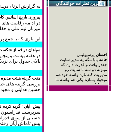
آخرین نظرات خوانندگان
به گزارش ايرنا ، در
...
پیروزی باریج اسانس کاش
در ادامه رقایبت های 
میزبان تیم ملی و حفا
این بازی که با جمع پر
احسان
:پرسپولیس
سپاهان در قم از شکس
حامد
:بابا مگه یه مدیر سایت
در هفته بیست و پنجم ل
چقدر وقت و قدرت داره که
بالای جدول برای نزدی
میتونه دو سه تا سایت رو
مدیریت کنه تازه واسه خودشم
میخواد بسازه!یکی هم واسه ما
هفت گزینه هیئت مدیره 
بساز!!!
بررسی گزینه های حض
محمد
:فقط مسی
mohsen-a-arani tehran
:merc
حسین هدایتی و مجید 
ke darid farhang sazi mikonid
داوود .
:خبری بسیار خوبی بهمون
گفتی و من خیلی
پیش"آیان" گریه کردم تا
خوشحالم.فقط اگه زمان اکران
سرپرست فدراسیون وزنه
ای فیلما میگفتید تشکر میکردم
حسینی از سوی فدراسی
پیش تاماش آیان رفت