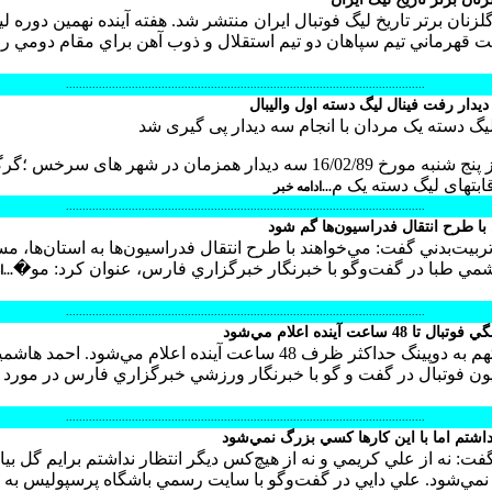
لزنان برتر تاريخ ليگ فوتبال ايران منتشر شد. هفته آينده نهمين دوره لي
بيت قهرماني تيم سپاهان دو تيم استقلال و ذوب آهن براي مقام دومي 
.............................................................................................................
یدار رفت فینال لیگ دسته اول والیبال
یگ دسته یک مردان با انجام سه دیدار پی گیری شد
ساعت 17 عصر امروز پنج شنبه مورخ 16/02/89 سه دیدار همزمان در شهر های سرخس 
ابتهای لیگ دسته یک م
...ادامه خبر
.............................................................................................................
ا طرح انتقال فدراسيون‌ها گم شود
يت‌بدني گفت: مي‌خواهند با طرح انتقال فدراسيون‌ها به استان‌ها، م
‌ طبا در گفت‌وگو با خبرنگار خبرگزاري فارس، عنوان كرد: مو�
...
.............................................................................................................
راي نهايي 2 بازيكن متهم به دوپينگ حداكثر ظرف 48 ساعت آينده اعلام مي‌شود. 
ن فوتبال در گفت و گو با خبرنگار ورزشي خبرگزاري فارس در مورد
.............................................................................................................
داشتم اما با اين كارها كسي بزرگ نمي‌شود
 نه از علي كريمي و نه از هيچ‌كس ديگر انتظار نداشتم برايم گل بياور
نمي‌شود. علي دايي در گفت‌و‌گو با سايت رسمي باشگاه پرسپوليس به 