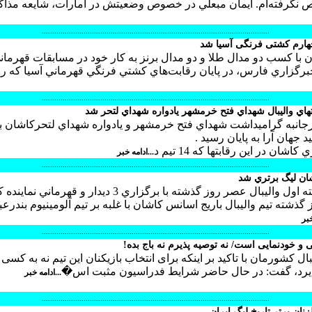
نگرفته‌ام. ايمان مبعلي در خصوص وضعيتش در امارات، شايعه مذاك
.............................................................................................................
 با كسب دو مدال طلا و دو مدال برنز به كار خود در مسابقات قهرمان
خبرگزاري فارس، در پايان رقابت‌هاي كشتي فرنگي قهرماني آسيا كه رو
.............................................................................................................
بتهاي واليبال شهداي فتح خرمشهر يادواره شهداي لتحر شد
رجانبه گراميداشت شهداي فتح خرمشهر و يادواره شهداي لتحركاشان با
ان در اين رقابتها كه 14 تيم د
...ادامه خبر
.............................................................................................................
شان ليگ برتري شد
مرحله حذفي ليگ دسته اول واليبال عصر روز گذشته با برگزاري 3 ديدار و قهرما
ذشته تيم واليبال باريج اسانس كاشان با غلبه بر تيم آلومينيوم بندرع
خبر
.............................................................................................................
و خودنمایی است/ نه توصیه پذیرم نه باج بده!
 کشورمان با تاکید بر اینکه برای انتخاب بازیکنان این تیم نه به کسی 
پذیرد، گفت: در حال حاضر شرایط فدراسیون مثبت اس�
...ادامه خبر
.............................................................................................................
نان برتر تاريخ ليگ ايران