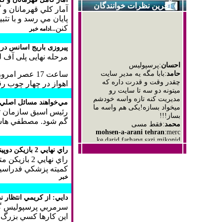
آخرین نظرات خوانندگان
آمار كلي قهرمانان و گ
پايان مي رسد و با تث
كنن
...ادامه خبر
پیروزی باریج اسانس در د
احسان
:پرسپولیس
مرحله نهایی پلی آف ل
حامد
:بابا مگه یه مدیر سایت
چقدر وقت و قدرت داره که
میتونه دو سه تا سایت رو
اهواز در چهار چوب رق
مدیریت کنه تازه واسه خودشم
میخواد بسازه!یکی هم واسه ما
مي‌خواهند مسائل اصلي ب
بساز!!!
رئيس اسبق سازمان ترب
محمد
:فقط مسی
گم شود. مصطفي هاشمي
mohsen-a-arani tehran
:merc
ke darid farhang sazi mikonid
داوود .
:خبری بسیار خوبی بهمون
گفتی و من خیلی
راي نهايي 2 بازيكن دوپينگي فوتبال تا 48 ساعت آينده اعلام مي‌شود
خوشحالم.فقط اگه زمان اکران
ای فیلما میگفتید تشکر میکردم
كميته پزشكي فدراسيو
خبر
دايي: از كريمي انتظار ن
سرمربي پرسپوليس گفت:
اين كارها كسي بزرگ 