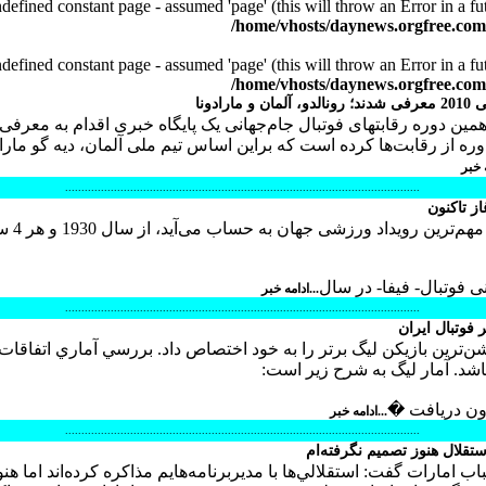
defined constant page - assumed 'page' (this will throw an Error in a f
/home/vhosts/daynews.orgfree.co
defined constant page - assumed 'page' (this will throw an Error in a f
/home/vhosts/daynews.orgfree.co
رادونا
همین دوره رقابتهای فوتبال جام‌جهانی یک پایگاه خبری اقدام به معرفی
وره از رقابت‌ها کرده است که براین اساس تیم ملی آلمان، دیه گو ماراد
ه خبر
.............................................................................................................
از تاکنون
جام جهانی فوتب
ی فوتبال- فیفا- در سال
...ادامه خبر
.............................................................................................................
 فوتبال ایران
ترين بازيكن ليگ برتر را به خود اختصاص داد. بررسي آماري اتفاقات 
اشد. آمار ليگ به شرح زير است:
دون دريافت �
...ادامه خبر
.............................................................................................................
تقلال هنوز تصميم نگرفته‌ام
اب امارات گفت: استقلالي‌ها با مديربرنامه‌هايم مذاكره كرده‌اند اما هنو