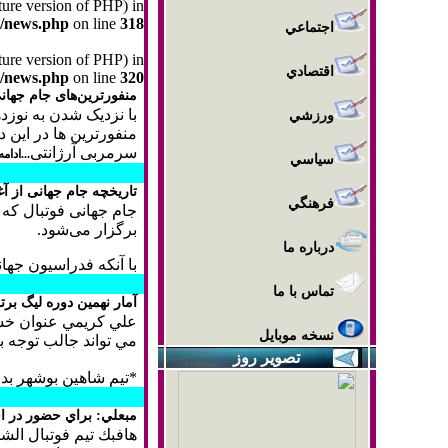
uture version of PHP) in
m/news.php
on line
318
اجتماعي
uture version of PHP) in
اقتصادي
m/news.php
on line
320
منفورترین‌های جام جهانی 2010 معرفی شدند؛ رونالدو، آلمان و ما
با نزدیک شدن به نوزد
ورزشي
منفورترین ها در این د
سرمربی آرژانتی
...ادام
سياسي
تاریخچه جام جهانی از آغ
فرهنگي
برگزار می‌شود.
درباره ما
با آنکه فدراسیون جهان
تماس با ما
آمار نهمين دوره ليگ برتر
علي كريمي عنوان خشن‌
نسخه موبایل
مي تواند جالب توجه ب
تصوير روز
*تيم شاهين بوشهر ب
مبعلي: براي حضور در اس
هافبك تيم فوتبال الشب