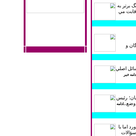
گ برتر به
رقابت مي
؛گرگان و
سائل اصلي
ادامه خبر
احمد هاشميان؛ رئيس
 وضع
...ادامه
د اما با
سؤالات