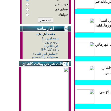
ر
...ادامه خبر
ذوب آهن
صبای قم
سپاهان
ي آسيا
زها
...ادامه
آمار سايت
 قهرماني
اوقات شرعی بوقت کاشان
ني نماينده كاشان
باس
باج می