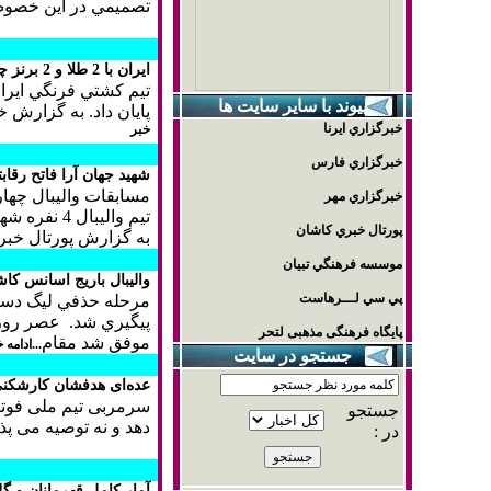
تصميمي در اين خصوص 
ايران با 2 طلا و 2 برنز چهارم کشتی فرنگی آسیا شد
تيم كشتي فرنگي ايران
پيوند با ساير سايت ها
پايان داد. به گزارش 
خبرگزاري ايرنا
خبر
خبرگزاري فارس
شهيد جهان آرا فاتح رقا
مسابقات واليبال چها
خبرگزاري مهر
تيم واليبال 4 نفره شهيد جهان آرا به پايان رسيد .
پورتال خبري كاشان
به گزارش پورتال خبري كاش
موسسه فرهنگي تبيان
والیبال باريج اسانس كا
پي سي لـــرهاست
پيگيري شد. عصر روز گ
پایگاه فرهنگی مذهبی لتحر
موفق شد مقام
...ادامه 
جستجو در سایت
عده‌ای هدفشان کارشکنی 
سرمربی تیم ملی فوتبال
جستجو
دهد و نه توصیه می 
در :
آمار كامل قهرمانان و گلز