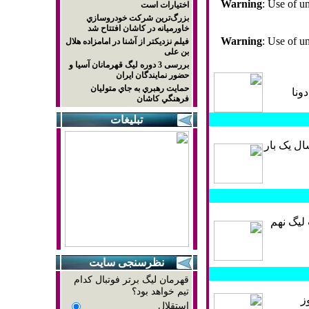
Warning
: Use of un
اختيارات است
بزرگ‌ترين شركت خودروسازي
خاورميانه در كاشان افتتاح شد
Warning
: Use of un
فیلم نزدیکتر از آشنا در امامزاده هلال
بن علی
بررسی 3 دوره لیگ قهرمانان آسیا و
حضور نمایندگان ایران
حمايت رهبري به جاي متوليان
ونا
فرهنگي كاشان
تبلیغات
ال که مهم‌ترین رویداد ورزشی جهان به حساب می‌آید، از سال 1930 و هر 4 سال یک بار
ليگ نهم
نظرسنجی سایت
قهرمان لیگ برتر فوتبال کدام
تیم خواهد بود؟
ز
استقلال