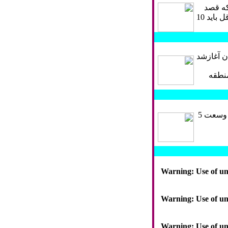
كه قصد
تخريب و نوسازي مسكن خود در بافت فرسوده دارند خبر داد و گفت اين وديعه در تهران حداقل بايد 10
اضي منطقه كاشان آغازشد
منطقه
دومین باغ پرندگان استان اصفهان را سرمایه گذار بخش خصوصی در شهر قمصر کاشان در وسعت 5
Warning
: Use of u
Warning
: Use of u
Warning
: Use of u