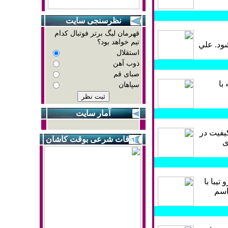
نظرسنجی سایت
قهرمان لیگ برتر فوتبال کدام
تیم خواهد بود؟
ود. علي
استقلال
ذوب آهن
صبای قم
با
سپاهان
آمار سايت
یفیت در
اوقات شرعی بوقت کاشان
ی
يبا با
اسم