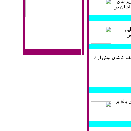
ر بنای
اشان در
هار
ارش
فرماندار كاشان گفت: از مجموع يك‌ هزار و 200 هكتار گلستان‌هاي گل محمدي در سطح منطقه كاشان بيش از 7
بالغ بر