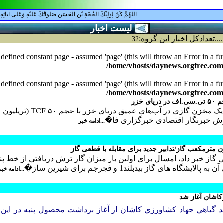
اَللّهُمَّ كُنْ لِوَلِيِّكَ الْحُجَّةِ بْنِ الْحَسَنِ صَلَواتُكَ عَلَيْهِ وَعَلى آبائِهِ في 
ليست اخبار
........تعدادكل اخبار اين گروه:
32
defined constant page - assumed 'page' (this will throw an Error in a f
/home/vhosts/daynews.orgfree.co
defined constant page - assumed 'page' (this will throw an Error in a f
/home/vhosts/daynews.orgfree.co
 خزر
وزیر نفت از اکتشاف یک مخزن گازی در آب‌های عمیق دریای خزر 
ش خبرنگار اقتصادی خبرگزاری فا�
...ادامه خبر
.............................................................................................................
از خبر داد، امسال برای اولین بار میزان گاز ترش دریافتی از خط پن
شگاه های گاز بیدبلند1 و فجرجم برای شیرین ساز�
...ادامه خب
.............................................................................................................
اشان آغاز شد
ليد گياهي جهاد كشاورزي كاشان از آغاز برداشت محصول پنبه در اي