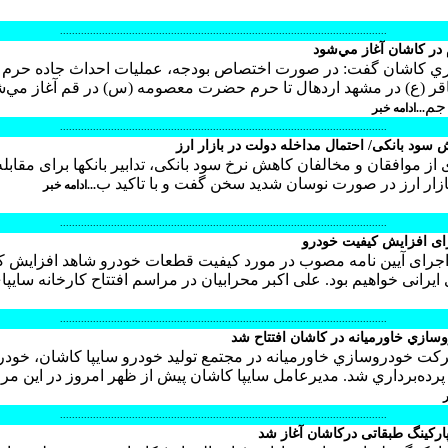
.............................................................................................................
در كاشان آغاز مي‌شود
ابري كاشان گفت: در صورت اختصاص بودجه، عمليات احداث جاده حرم
قر (ع) در مشهد اردهال تا حرم حضرت معصومه (س) در قم آغاز مي‌ش
 جم
...ادامه خبر
.............................................................................................................
 سود بانکی/ احتمال مداخله دولت در بازار ارز
ز موافقان و مخالفان کاهش نرخ سود بانکی، تدابیر بانکها برای مقابله 
بازار ارز در صورت نوسان شدید سخن گفت و با تاکید ب
...ادامه خبر
.............................................................................................................
رای افزایش كیفیت خودرو
 اجرای آیین نامه مصوب در مورد كیفیت قطعات خودرو شاهد افزایش ك
ایرانی خواهیم بود. علی اكبر محرابیان در مراسم افتتاح كارخانه سایپا
.............................................................................................................
ازي خاورميانه در كاشان افتتاح شد
شركت خودروسازي خاورميانه در مجتمع توليد خودرو سايپا كاشان، خودرو ت
ده‌برداري شد. مديرعامل سايپا كاشان پيش از ظهر امروز در اين مر
ر
.............................................................................................................
ارکینگ طبقاتی درکاشان آغاز شد