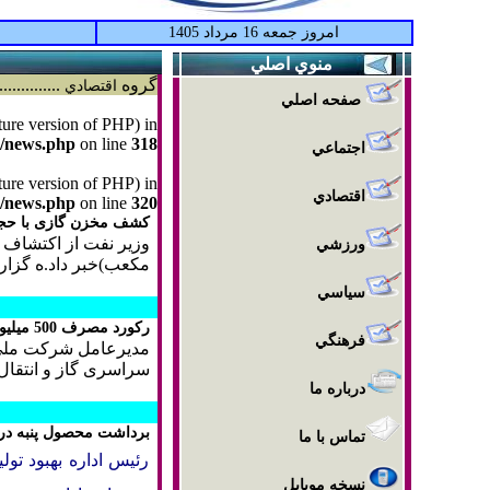
امروز جمعه 16 مرداد 1405
منوي اصلي
گروه
..........
اقتصادي
صفحه اصلي
uture version of PHP) in
m/news.php
on line
318
اجتماعي
uture version of PHP) in
اقتصادي
m/news.php
on line
320
کشف مخزن گازی با حجم ۵۰ تی.سی.اف در دریای
ورزشي
مکعب)خبر داد.
ه گزار
سياسي
رکورد مصرف 500 میلیون مترمکعب گاز/تدابیر جدید برای مقابله با قطعی گاز
فرهنگي
مدیرعامل شرکت ملی گ
سراسری گاز و انتقال آن به پالای
درباره ما
برداشت محصول پنبه درک
تماس با ما
رئيس اداره بهبود تو
نسخه موبایل