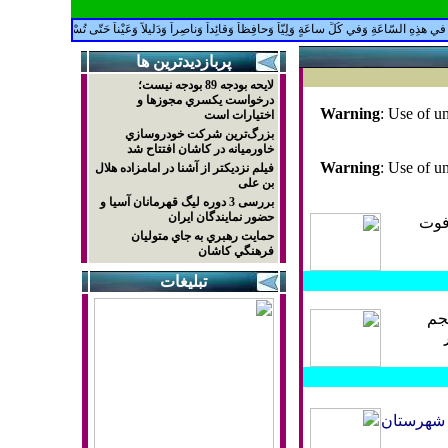
هذِهِ السّاعَةِ وَفي كُلِّ ساعَةٍ وَلِيّاً وَحافِظاً وَقائِداً وَناصِراً وَدَليلاً وَعَيْناً حَتّى تُسْكِنَهُ أَرْضَكَ طَوْعاً وَتُمَتّ
پربازديدترين ها
لايحه بودجه 89 بودجه نيست؛
درخواست يکسري مجوزها و
Warning
: Use of un
اختيارات است
بزرگ‌ترين شركت خودروسازي
خاورميانه در كاشان افتتاح شد
Warning
: Use of un
فیلم نزدیکتر از آشنا در امامزاده هلال
بن علی
بررسی 3 دوره لیگ قهرمانان آسیا و
حضور نمایندگان ایران
با حجم ۵۰ TCF (تریلیون فوت
حمايت رهبري به جاي متوليان
فرهنگي كاشان
تبلیغات
جم
ر
ن شهرستان