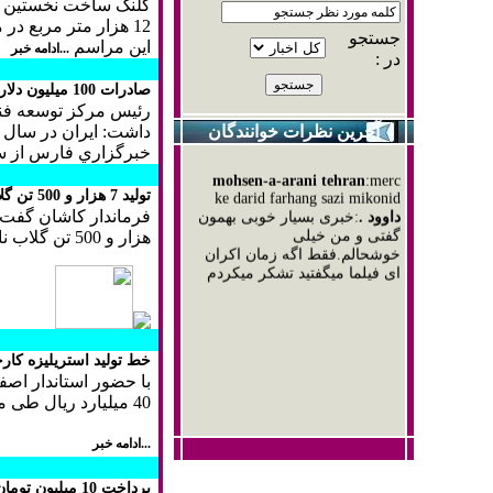
کلنگ ساخت نخستین پا
احسان
:پرسپولیس
12 هزار متر مربع در مرکز شهر با حضور مسئولان این شهرستان به زمین زده شد.
حامد
:بابا مگه یه مدیر سایت
جستجو
این مراسم
چقدر وقت و قدرت داره که
...ادامه خبر
در :
میتونه دو سه تا سایت رو
مدیریت کنه تازه واسه خودشم
صادرات 100 ميليون دلار نرم‌افزار از ايران
میخواد بسازه!یکی هم واسه ما
رئيس مركز توسعه فنا
بساز!!!
آخرین نظرات خوانندگان
محمد
:فقط مسی
خبرگزاري فارس از 
mohsen-a-arani tehran
:merc
ke darid farhang sazi mikonid
داوود .
:خبری بسیار خوبی بهمون
توليد 7 هزار و 500 تن گلاب در كاشان
گفتی و من خیلی
خوشحالم.فقط اگه زمان اکران
هزار و 500 تن گلاب ناب به‌ دست مي‌آيد.
ای فیلما میگفتید تشکر میکردم
خط تولید استریلیزه کار
با حضور استاندار اصفه
40 میلیارد ریال طی مراسمی به بهره برداری رسید.
...ادامه خبر
پرداخت 10 ميليون تومان "وديعه اجاره مسكن " به‌ متقاضيان ساخت بافتهاي فرسوده