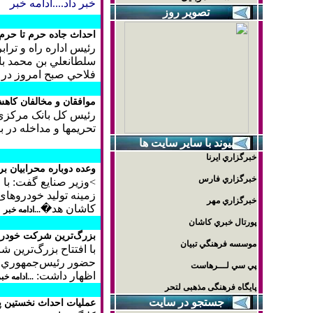
خبر داد.
...ادامه خبر
تصوير روز
احداث جاده حرم تا حرم 
رئيس اداره راه و تر
سلطانعلي بن محمد با
فلاحي صبح امروز در
موافقان و مخالفان کاهش
رئیس کل بانک مرکزی ا
تحریمها و مداخله در 
پيوند با ساير سايت ها
خبرگزاري ايرنا
وعده دوباره محرابیان ب
خبرگزاري فارس
>وزیر صنایع گفت: با
زمینه تولید خودروهای 
خبرگزاري مهر
كاشان هد�
...ادامه خبر
پورتال خبري كاشان
بزرگ‌ترين شركت خودروس
موسسه فرهنگي تبيان
با افتتاح بزرگ‌ترين 
حضور رئيس‌جمهوري پر
پي سي لـــرهاست
اظهار داشت:
...ادامه خب
پایگاه فرهنگی مذهبی لتحر
جستجو در سایت
عملیات احداث نخستین پ